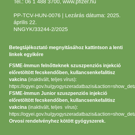
Tel.:
06 1 488 3700
,
www.pfizer.hu
PP-TCV-HUN-0076 | Lezárás dátuma: 2025.
április 22.
NNGYK/33244-2/2025
Betegtájékoztató megnyitásához kattintson a lenti
linkek egyikére
FSME-Immun felnőtteknek szuszpenziós injekció
előretöltött fecskendőben, kullancsenkefalitisz
vakcina
(inaktivált, teljes vírus):
https://ogyei.gov.hu/gyogyszeradatbazis&action=show_de
FSME-Immun Junior szuszpenziós injekció
előretöltött fecskendőben, kullancsenkefalitisz
vakcina
(inaktivált, teljes vírus):
https://ogyei.gov.hu/gyogyszeradatbazis&action=show_de
Orvosi rendelvényhez kötött gyógyszerek.