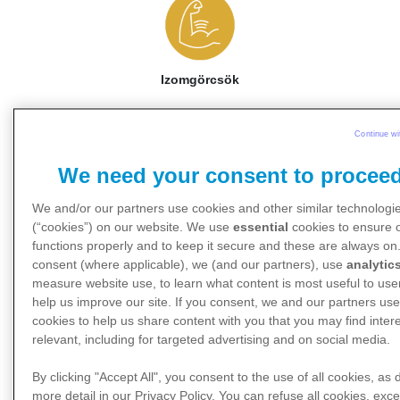
Izomgörcsök
▸ Második szakasz
Continue wi
Vannak olyanok, akiknél a második szakasz
We need your consent to procee
súlyos lehet: az agyvelő és a gerincvelő más
okból bekövetkező gyulladásaihoz vagy az
We and/or our partners use cookies and other similar technologi
agyhártyagyulladáshoz hasonló tünetekkel.
(“cookies”) on our website. We use
essential
cookies to ensure 
Ezek közé a tünetek közé tartozhat a magas
functions properly and to keep it secure and these are always on.
láz, fejfájás, hányinger, hányás és szédülés.
consent (where applicable), we (and our partners), use
analytic
8
measure website use, to learn what content is most useful to use
help us improve our site. If you consent, we and our partners us
Súlyos esetekben tartós bénulás alakulhat ki,
cookies to help us share content with you that you may find inter
és nagyon ritka esetekben végzetes
relevant, including for targeted advertising and on social media.
8
,
13
,
23
kimenetelű lehet a fertőzés.
By clicking "Accept All", you consent to the use of all cookies, as 
Az FSME-vírus által okozott
more detail in our Privacy Policy. You can refuse all cookies, exce