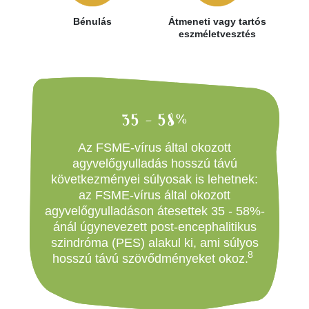
Bénulás
Átmeneti vagy tartós
eszméletvesztés
35 - 58%
Az FSME-vírus által okozott
agyvelőgyulladás hosszú távú
következményei súlyosak is lehetnek:
az FSME-vírus által okozott
agyvelőgyulladáson átesettek 35 - 58%-
ánál úgynevezett post-encephalitikus
szindróma (PES) alakul ki, ami súlyos
8
hosszú távú szövődményeket okoz.