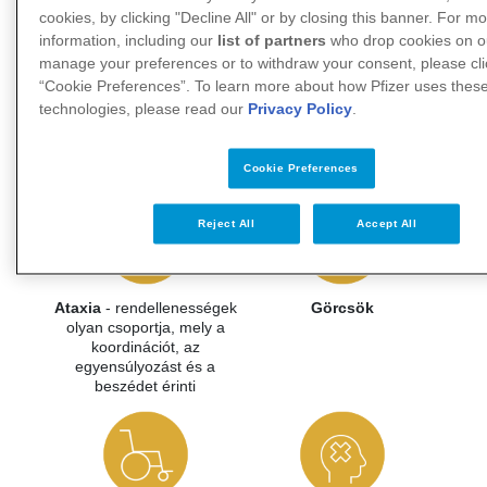
agyvelőgyulladás hosszú távú
cookies, by clicking "Decline All" or by closing this banner. For m
information, including our
list of partners
who drop cookies on ou
következményei
manage your preferences or to withdraw your consent, please cli
“Cookie Preferences”. To learn more about how Pfizer uses thes
Az FSME-vírus által okozott
technologies, please read our
Privacy Policy
.
agyvelőgyulladáshoz köthető hosszú távú
szövődmények többek közt a következők
8
,
18
,
23
lehetnek:
Cookie Preferences
Reject All
Accept All
Ataxia
- rendellenességek
Görcsök
olyan csoportja, mely a
koordinációt, az
egyensúlyozást és a
beszédet érinti