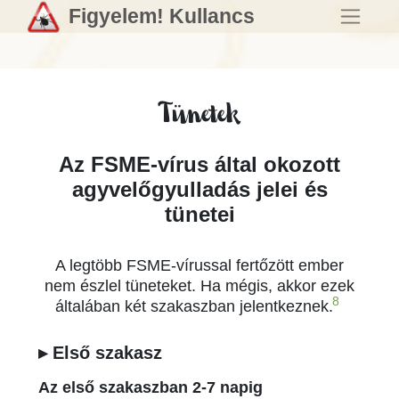
Figyelem! Kullancs
Tünetek
Az FSME-vírus által okozott
agyvelőgyulladás jelei és
tünetei
A legtöbb FSME-vírussal fertőzött ember
nem észlel tüneteket. Ha mégis, akkor ezek
8
általában két szakaszban jelentkeznek.
▸ Első szakasz
Az első szakaszban 2-7 napig