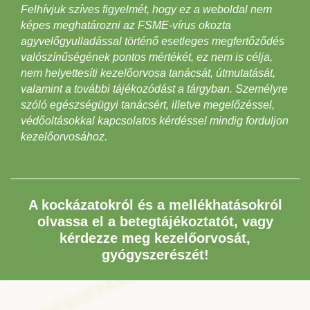
Felhívjuk szíves figyelmét, hogy ez a weboldal nem
képes meghatározni az FSME-vírus okozta
agyvelőgyulladással történő esetleges megfertőződés
valószínűségének pontos mértékét, ez nem is célja,
nem helyettesíti kezelőorvosa tanácsát, útmutatását,
valamint a további tájékozódást a tárgyban. Személyre
szóló egészségügyi tanácsért, illetve megelőzéssel,
védőoltásokkal kapcsolatos kérdéssel mindig forduljon
kezelőorvosához.
A kockázatokról és a mellékhatásokról
olvassa el a betegtájékoztatót, vagy
kérdezze meg kezelőorvosát,
gyógyszerészét!