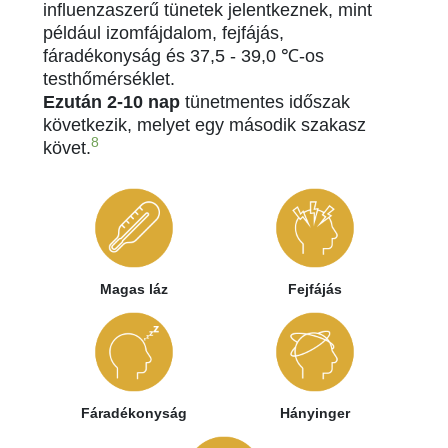
influenzaszerű tünetek jelentkeznek, mint
például izomfájdalom, fejfájás,
fáradékonyság és 37,5 - 39,0 ℃-os
testhőmérséklet.
Ezután 2-10 nap
tünetmentes időszak
következik, melyet egy második szakasz
8
követ.
Magas láz
Fejfájás
Fáradékonyság
Hányinger